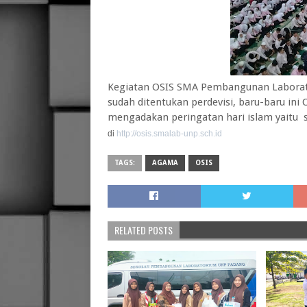
Kegiatan OSIS SMA Pembangunan Laborato
sudah ditentukan perdevisi, baru-baru i
mengadakan peringatan hari islam yaitu s
di
http://osis.smalab-unp.sch.id
TAGS:
AGAMA
OSIS
RELATED POSTS