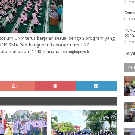
Mei 
Seman
Apri
PENG
2020
rium UNP terus berjalan sesuai dengan program yang
Mei 
ni OSIS SMA Pembangunan Laboratorium UNP
atu muharram 1440 hijiriah....
selengkapnya klik
Karya
POT