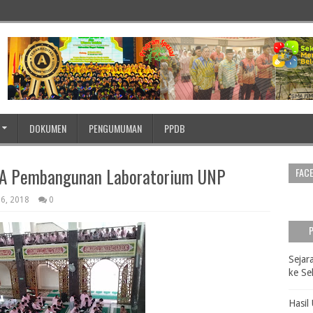
DOKUMEN
PENGUMUMAN
PPDB
A Pembangunan Laboratorium UNP
FAC
6, 2018
0
Sejar
ke S
Hasil