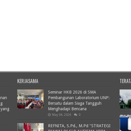
KERJASAMA
TERAT
Seminar HKB 2026 di SMA
unan
Pembangunan Laboratorium UNP:
ng
Bersatu dalam Siaga Tangguh
 yang
Menghadapi Bencana
May 04, 2026
0
REFNITA, S.Pd., M.Pd "STRATEGI