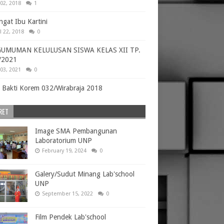
02, 2018
1
gat Ibu Kartini
l 22, 2018
0
UMUMAN KELULUSAN SISWA KELAS XII TP.
/2021
03, 2021
0
 Bakti Korem 032/Wirabraja 2018
RET
Image SMA Pembangunan
Laboratorium UNP
February 19, 2024
0
Galery/Sudut Minang Lab'school
UNP
September 15, 2022
0
Film Pendek Lab'school