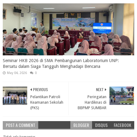
Seminar HKB 2026 di SMA Pembangunan Laboratorium UNP:
Bersatu dalam Siaga Tangguh Menghadapi Bencana
May 04, 2026
0
PREVIOUS
NEXT
Pelantikan Patroli
Peringatan
Keamanan Sekolah
Hardiknas di
(PKS)
BBPMP SUMBAR
POST A COMMENT
BLOGGER
DISQUS
FACEBOOK